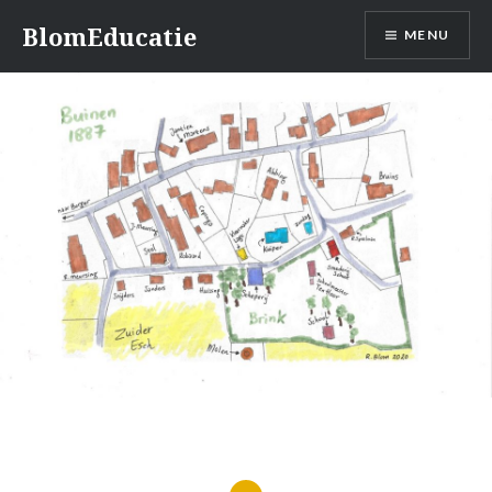
Skip
BlomEducatie
MENU
to
content