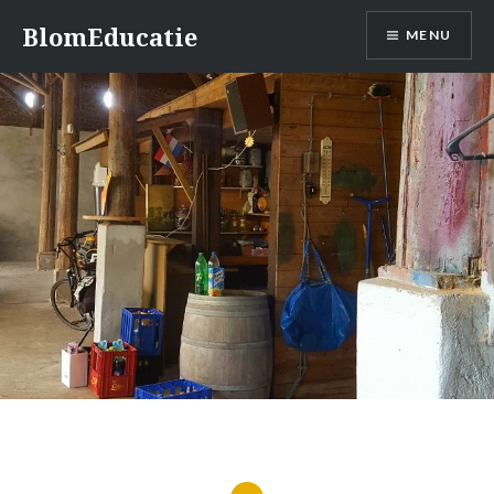
Skip
BlomEducatie
MENU
to
content