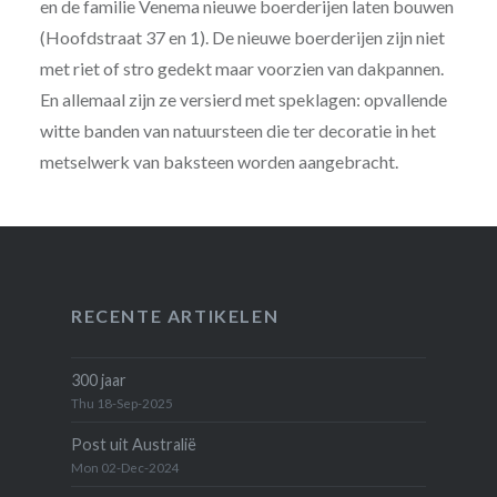
en de familie Venema nieuwe boerderijen laten bouwen
(Hoofdstraat 37 en 1). De nieuwe boerderijen zijn niet
met riet of stro gedekt maar voorzien van dakpannen.
En allemaal zijn ze versierd met speklagen: opvallende
witte banden van natuursteen die ter decoratie in het
metselwerk van baksteen worden aangebracht.
RECENTE ARTIKELEN
300 jaar
Thu 18-Sep-2025
Post uit Australië
Mon 02-Dec-2024