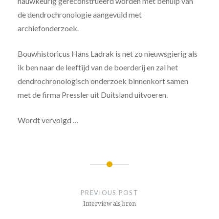
nauwkeurig gereconstrueerd worden met behulp van
de dendrochronologie aangevuld met
archiefonderzoek.
Bouwhistoricus Hans Ladrak is net zo nieuwsgierig als
ik ben naar de leeftijd van de boerderij en zal het
dendrochronologisch onderzoek binnenkort samen
met de firma Pressler uit Duitsland uitvoeren.
Wordt vervolgd …
Post
navigation
PREVIOUS POST
Interview als bron