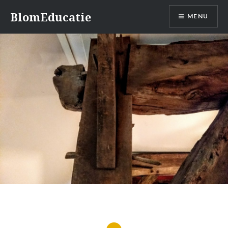
Skip
BlomEducatie
MENU
to
content